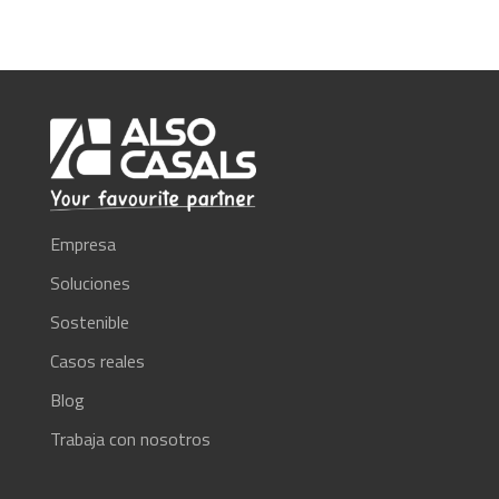
a
asegurar
que
eres
humano.
Por
favor,
introduce
Empresa
los
Soluciones
caracteres
Sostenible
solicitados.
Casos reales
Blog
Trabaja con nosotros