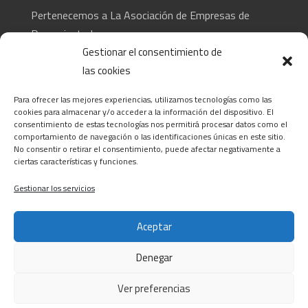
Pertenecemos a La Asociación de Empresas de
Desamiantado
Gestionar el consentimiento de
las cookies
CONTACTA
Para ofrecer las mejores experiencias, utilizamos tecnologías como las
C/ Barcelona, 74 – Tortosa 43500
cookies para almacenar y/o acceder a la información del dispositivo. El
consentimiento de estas tecnologías nos permitirá procesar datos como el
T 977445339 / M 607333789
comportamiento de navegación o las identificaciones únicas en este sitio.
info@alsocasals.com
No consentir o retirar el consentimiento, puede afectar negativamente a
ciertas características y funciones.
Gestionar los servicios
Aceptar
Denegar
Política de privacidad
|
Política de cookies
|
Aviso
legal
|
Canal ético
Ver preferencias
© 2022 - 2026
ALSO CASALS
. All rights reserved |