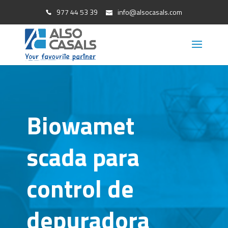
977 44 53 39
info@alsocasals.com
Biowamet
scada para
control de
depuradora