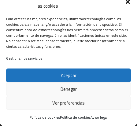
las cookies
Para ofrecer las mejores experiencias, utilizamos tecnologías como las
Pertenecemos al Gremi instal·ladors Terres de l’Ebre
cookies para almacenar y/o acceder a la información del dispositivo. El
consentimiento de estas tecnologías nos permitirá procesar datos como el
comportamiento de navegación o las identificaciones únicas en este sitio.
No consentir o retirar el consentimiento, puede afectar negativamente a
Pertenecemos a La Asociación de Empresas de
ciertas características y funciones.
Desamiantado
Gestionar los servicios
CONTACTA
Aceptar
C/ Barcelona, 74 – Tortosa 43500
Denegar
T 977445339 / M 607333789
Ver preferencias
info@alsocasals.com
Política de cookies
Política de cookies
Aviso legal