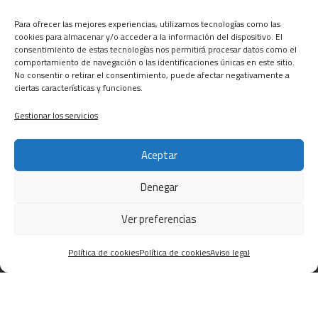
Para ofrecer las mejores experiencias, utilizamos tecnologías como las
cookies para almacenar y/o acceder a la información del dispositivo. El
Pertenecemos a La Asociación de Empresas de
consentimiento de estas tecnologías nos permitirá procesar datos como el
Desamiantado
comportamiento de navegación o las identificaciones únicas en este sitio.
No consentir o retirar el consentimiento, puede afectar negativamente a
ciertas características y funciones.
CONTACTA
Gestionar los servicios
C/ Barcelona, 74 – Tortosa 43500
T 977445339 / M 607333789
Aceptar
info@alsocasals.com
Denegar
Ver preferencias
Política de cookies
Política de cookies
Aviso legal
Política de privacidad
|
Política de cookies
|
Aviso
legal
|
Canal ético