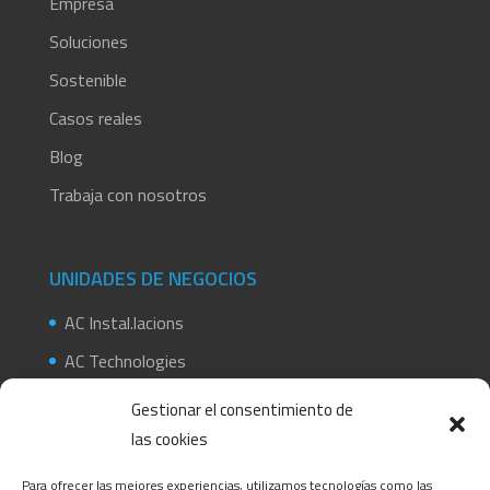
Empresa
Soluciones
Sostenible
Casos reales
Blog
Trabaja con nosotros
UNIDADES DE NEGOCIOS
AC Instal.lacions
AC Technologies
AC Construcció
Gestionar el consentimiento de
AC Amiant
las cookies
AC Ferros Coll de l´Alba
Para ofrecer las mejores experiencias, utilizamos tecnologías como las