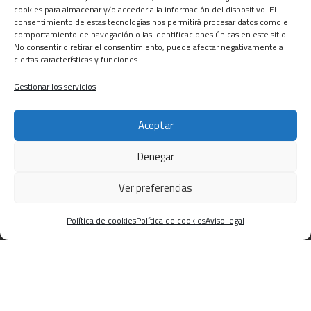
cookies para almacenar y/o acceder a la información del dispositivo. El
consentimiento de estas tecnologías nos permitirá procesar datos como el
comportamiento de navegación o las identificaciones únicas en este sitio.
No consentir o retirar el consentimiento, puede afectar negativamente a
ciertas características y funciones.
Gestionar los servicios
Pertenecemos al Gremi instal·ladors Terres de l’Ebre
Aceptar
Denegar
Pertenecemos a La Asociación de Empresas de
Ver preferencias
Desamiantado
Política de cookies
Política de cookies
Aviso legal
CONTACTA
C/ Barcelona, 74 – Tortosa 43500
T 977445339 / M 607333789
info@alsocasals.com