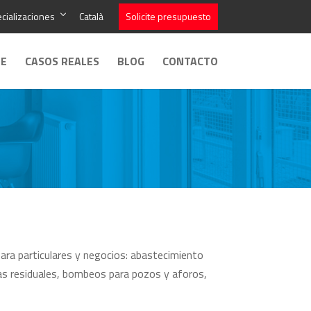
cializaciones
Català
Solicite presupuesto
LE
CASOS REALES
BLOG
CONTACTO
ara particulares y negocios: abastecimiento
as residuales, bombeos para pozos y aforos,