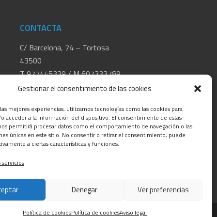
CONTACTA
C/ Barcelona, 74 – Tortosa
43500
T 977445339 / M 607333789
info@alsocasals.com
Gestionar el consentimiento de las cookies
 las mejores experiencias, utilizamos tecnologías como las cookies para
o acceder a la información del dispositivo. El consentimiento de estas
nos permitirá procesar datos como el comportamiento de navegación o las
ones únicas en este sitio. No consentir o retirar el consentimiento, puede
tivamente a ciertas características y funciones.
 servicios
ceptar
Denegar
Ver preferencias
Política de cookies
Política de cookies
Aviso legal
LS
. All rights reserved | Developed by
GLOBALS