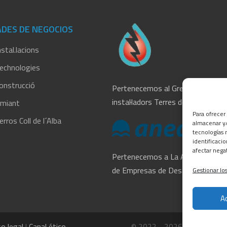
ADES DE NEGOCIOS
stal.lacions
echnologies
onstrucció
Pertenecemos al Gremi
instal·ladors Terres de l’Ebre
miant
Para ofrecer
rros Coll de l´Alba
almacenar y/
tecnologías 
identificaci
afectar nega
Pertenecemos a La Asociación
de Empresas de Desamiantado
Gestionar los
A
o legal
|
Canal ético
© 2022 - 2026
ALSO CASA