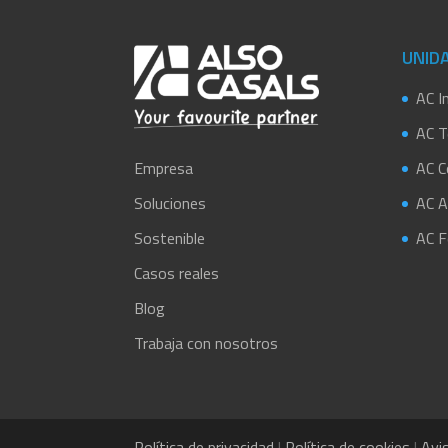
UNID
AC In
AC T
AC C
Empresa
AC A
Soluciones
AC Fe
Sostenible
Casos reales
Blog
Trabaja con nosotros
Política de privacidad
|
Política de cookies
|
Avis