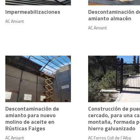
Impermeabilizaciones
Descontaminación d
amianto almacén
AC Amiant
AC Amiant
Descontaminación de
Construcción de pue
amianto para nuevo
cercado, para una c
molino de aceite en
montaña, formada p
Rústicas Faiges
hierro galvanizado
AC Amiant
AC Ferros Coll de l´Alba