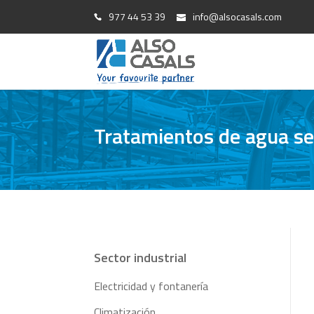
977 44 53 39
info@alsocasals.com
Tratamientos de agua sec
Sector industrial
Electricidad y fontanería
Climatización