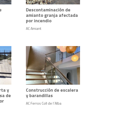
e
Descontaminación de
amianto granja afectada
por incendio
AC Amiant
rta y
Construcción de escalera
asa de
y barandillas
or
AC Ferros Coll de l´Alba