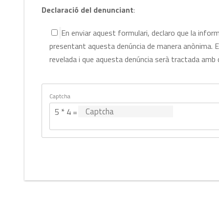
Declaració del denunciant
:
En enviar aquest formulari, declaro que la infor
presentant aquesta denúncia de manera anònima. En
revelada i que aquesta denúncia serà tractada amb c
Captcha
5 * 4 = ?
Este
CAPTCHA
ayuda
a
asegurar
que
eres