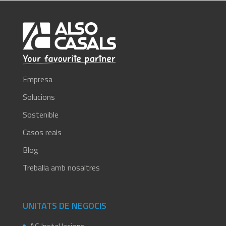
humano.
Por
favor,
introduce
los
caracteres
Empresa
solicitados.
Solucions
Sostenible
Casos reals
Blog
Treballa amb nosaltres
UNITATS DE NEGOCIS
AC Instal.lacions