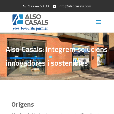
977 44 53 39
info@alsocasals.com
Also Casals: Integrem solucions
innovadores i sostenibles
Orígens