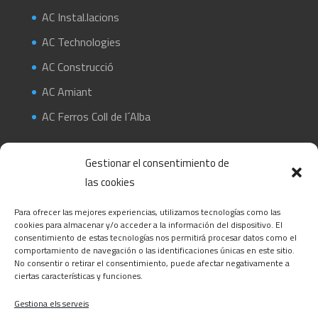
AC Instal.lacions
AC Technologies
AC Construcció
AC Amiant
AC Ferros Coll de l´Alba
Gestionar el consentimiento de
las cookies
Para ofrecer las mejores experiencias, utilizamos tecnologías como las
cookies para almacenar y/o acceder a la información del dispositivo. El
consentimiento de estas tecnologías nos permitirá procesar datos como el
Pertanyem al Gremi instal·ladors Terres de l’Ebre
comportamiento de navegación o las identificaciones únicas en este sitio.
No consentir o retirar el consentimiento, puede afectar negativamente a
ciertas características y funciones.
Gestiona els serveis
Pertanyem a L’Associació d’Empreses de