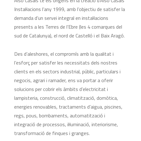
Also Casals té els orígens en la creació d’Also Casals
Instal·lacions l’any 1999, amb l’objectiu de satisfer la
demanda d’un servei integral en instal·lacions
presents a les Terres de l’Ebre (les 4 comarques del
sud de Catalunya), el nord de Castelló i el Baix Aragó.
Des d’aleshores, el compromís amb la qualitat i
l’esforç per satisfer les necessitats dels nostres
clients en els sectors industrial, públic, particulars i
negocis, agrari i ramader, ens va portar a oferir
solucions per cobrir els àmbits d’electricitat i
lampisteria, construcció, climatització, domòtica,
energies renovables, tractaments d’aigua, piscines,
regs, pous, bombaments, automatització i
integració de processos, il·luminació, interiorisme,
transformació de finques i granges.