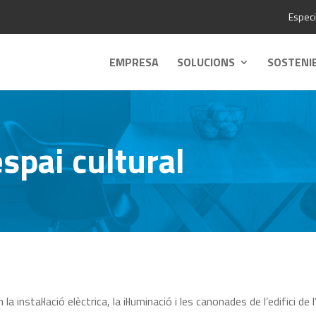
Especi
EMPRESA
SOLUCIONS
SOSTENI
spai cultural
 instal·lació elèctrica, la il·luminació i les canonades de l’edifici de