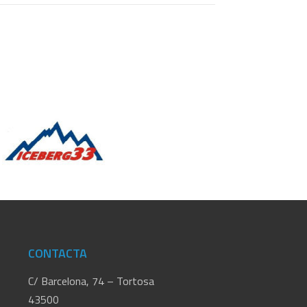
CONTACTA
C/ Barcelona, 74 – Tortosa
43500