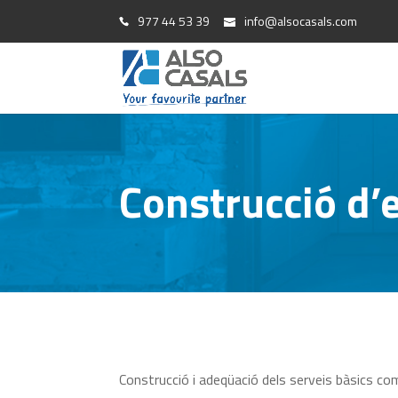
977 44 53 39
info@alsocasals.com
Construcció d’e
Construcció i adeqüació dels serveis bàsics com la