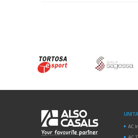
UNITA
AC In
AC T