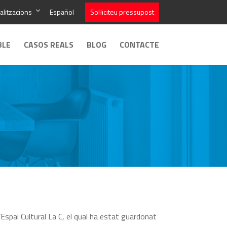
alitzacions
Español
Sol·liciteu pressupost
BLE
CASOS REALS
BLOG
CONTACTE
 l’Espai Cultural La C, el qual ha estat guardonat