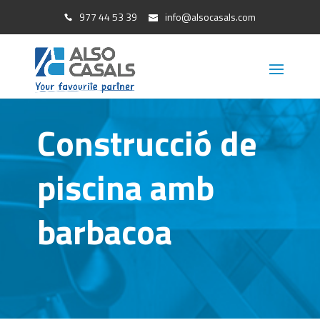
977 44 53 39
info@alsocasals.com
Construcció de
piscina amb
barbacoa