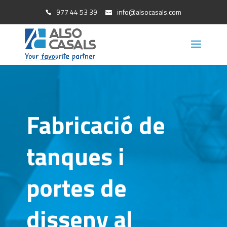
977 44 53 39
info@alsocasals.com
Fabricació de
tanques i
portes de
disseny al