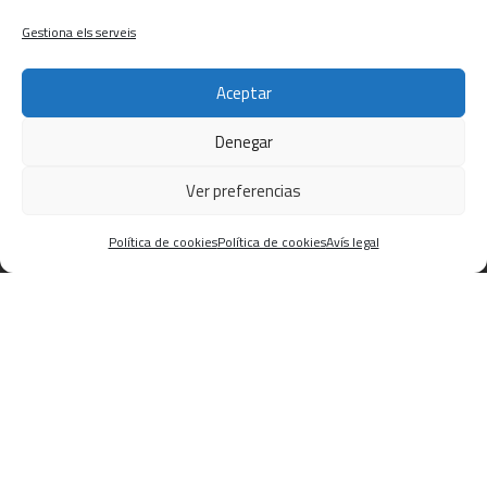
AC Construcció
Gestiona els serveis
AC Amiant
Aceptar
AC Ferros Coll de l´Alba
Denegar
Ver preferencias
Política de cookies
Política de cookies
Avís legal
Pertanyem al Gremi instal·ladors Terres de l’Ebre
Pertanyem a L’Associació d’Empreses de
Desamiantat