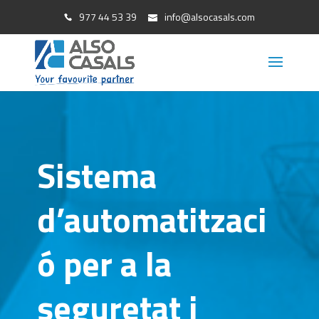
977 44 53 39
info@alsocasals.com
Sistema
d’automatitzaci
ó per a la
seguretat i