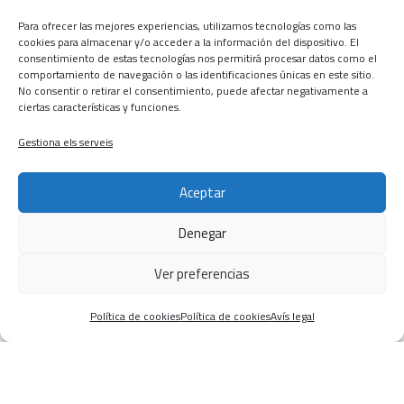
Para ofrecer las mejores experiencias, utilizamos tecnologías como las
cookies para almacenar y/o acceder a la información del dispositivo. El
consentimiento de estas tecnologías nos permitirá procesar datos como el
comportamiento de navegación o las identificaciones únicas en este sitio.
No consentir o retirar el consentimiento, puede afectar negativamente a
ciertas características y funciones.
Gestiona els serveis
Els nostres clients
Aceptar
Denegar
Ver preferencias
Política de cookies
Política de cookies
Avís legal