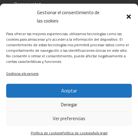
Desamiantat
Gestionar el consentimiento de
las cookies
CONTACTA
Para ofrecer las mejores experiencias, utilizamos tecnologías como las
C/ Barcelona, 74 – Tortosa 43500
cookies para almacenar y/o acceder a la información del dispositivo. El
consentimiento de estas tecnologías nos permitirá procesar datos como el
T 977445339 / M 607333789
comportamiento de navegación o las identificaciones únicas en este sitio.
info@alsocasals.com
No consentir o retirar el consentimiento, puede afectar negativamente a
ciertas características y funciones.
Gestiona els serveis
Aceptar
Denegar
Política de privacitat
|
Política de cookies
|
Avís legal
|
Canal ètic
Ver preferencias
© 2022 - 2026
ALSO CASALS
. All rights reserved |
Developed by
GLOBALS
Política de cookies
Política de cookies
Avís legal