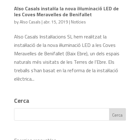
Also Casals instal·la la nova il·luminació LED de
les Coves Meravelles de Benifallet
by
Also Casals
|
abr. 15, 2019
|
Notícies
Also Casals Instal·lacions SL hem realitzat la
instal·lació de la nova il·luminació LED a les Coves
Meravelles de Benifallet (Baix Ebre), un dels espais
naturals més visitats de les Terres de l’Ebre. Els
treballs s’han basat en la reforma de la instal·lació
elèctrica...
Cerca