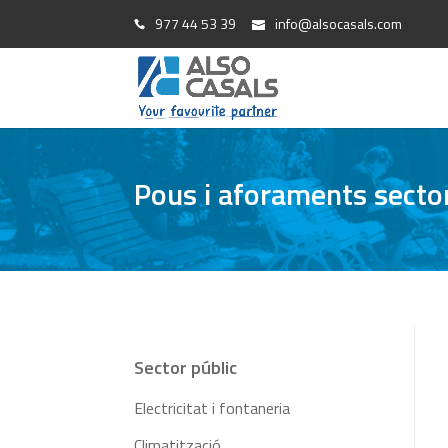
977 44 53 39
info@alsocasals.com
Pous i aforaments sector
Sector públic
Electricitat i fontaneria
Climatització