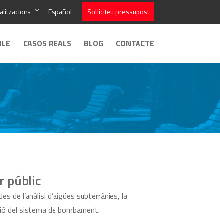
alitzacions
Español
Sol·liciteu pressupost
BLE
CASOS REALS
BLOG
CONTACTE
 públic
es de l’anàlisi d’aigües subterrànies, la
tzació del sistema de bombament.