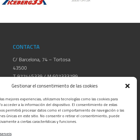
CONTACTA
C/ Barcelona, 74 – Tortosa
43500
T 977445339 / M 607333789
info@alsocasals.com
Gestionar el consentimiento de las cookies
 las mejores experiencias, utilizamos tecnologías como las cookies para
o acceder a la información del dispositivo. El consentimiento de estas
nos permitirá procesar datos como el comportamiento de navegación o las
ones únicas en este sitio. No consentir o retirar el consentimiento, puede
tivamente a ciertas características y funciones.
 serveis