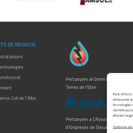
TS DE NEGOCIS
stal.lacions
echnologies
onstrucció
Pertanyem al Gremi instal·ladors
Terres de l’Ebre
miant
Para ofrecer
rros Coll de l´Alba
almacenar y/
tecnologías 
identificaci
afectar nega
Pertanyem a L’Associació
d’Empreses de Desamiantat
Gestiona els