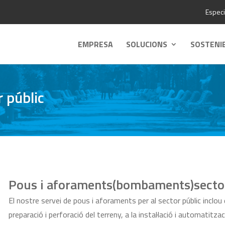
Especi
EMPRESA
SOLUCIONS
SOSTENI
 públic
Pous i aforaments(bombaments)sector
El nostre servei de pous i aforaments per al sector públic inclou d
preparació i perforació del terreny, a la instal·lació i automati