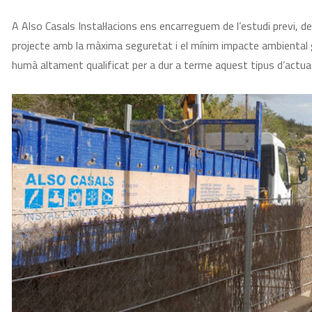
A Also Casals Instal·lacions ens encarreguem de l’estudi previ, del 
projecte amb la màxima seguretat i el mínim impacte ambiental gr
humà altament qualificat per a dur a terme aquest tipus d’actuac