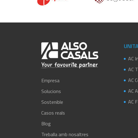
UNITA
AC In
AC T
AC C
Empresa
AC A
Solucions
AC Fe
Sostenible
Casos reals
Blog
Treballa amb nosaltres