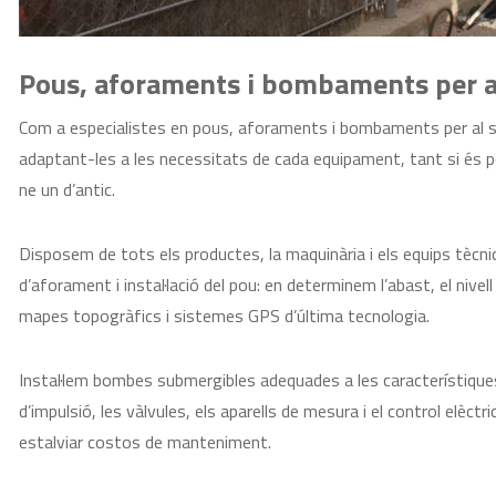
Pous, aforaments i bombaments per al
Com a especialistes en pous, aforaments i bombaments per al se
adaptant-les a les necessitats de cada equipament, tant si és p
ne un d’antic.
Disposem de tots els productes, la maquinària i els equips tècnic
d’aforament i instal·lació del pou: en determinem l’abast, el nive
mapes topogràfics i sistemes GPS d’última tecnologia.
Instal·lem bombes submergibles adequades a les característiques
d’impulsió, les vàlvules, els aparells de mesura i el control elèctr
estalviar costos de manteniment.