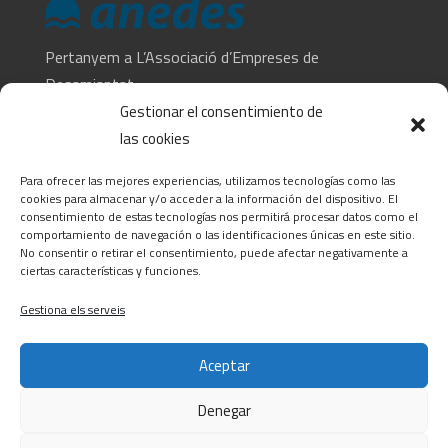
Pertanyem a L’Associació d’Empreses de
Desamiantat
Gestionar el consentimiento de
las cookies
CONTACTA
Para ofrecer las mejores experiencias, utilizamos tecnologías como las
C/ Barcelona, 74 – Tortosa 43500
cookies para almacenar y/o acceder a la información del dispositivo. El
consentimiento de estas tecnologías nos permitirá procesar datos como el
T 977445339 / M 607333789
comportamiento de navegación o las identificaciones únicas en este sitio.
info@alsocasals.com
No consentir o retirar el consentimiento, puede afectar negativamente a
ciertas características y funciones.
Gestiona els serveis
Aceptar
Denegar
Política de privacitat
|
Política de cookies
|
Avís legal
|
Canal ètic