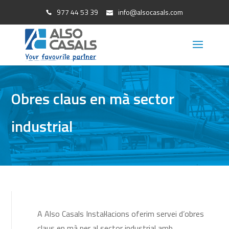
977 44 53 39
info@alsocasals.com
Obres claus en mà sector
industrial
A Also Casals Instal·lacions oferim servei d’obres
claus en mà per al sector industrial amb