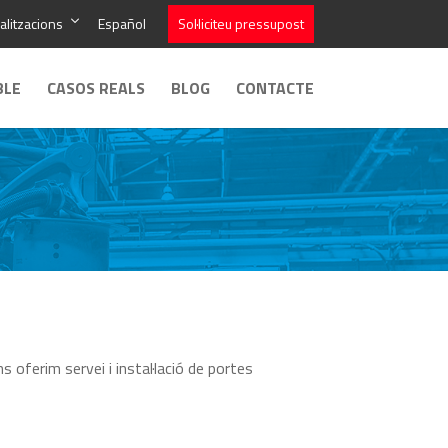
alitzacions
Español
Sol·liciteu pressupost
BLE
CASOS REALS
BLOG
CONTACTE
 oferim servei i instal·lació de portes