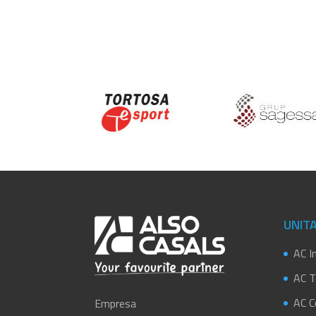
UNITA
AC In
AC T
AC C
Empresa