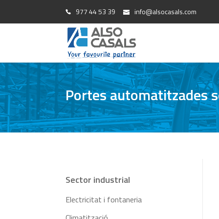
977 44 53 39
info@alsocasals.com
Portes automatitzades se
Sector industrial
Electricitat i fontaneria
Climatització