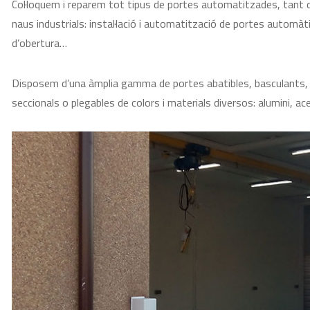
Col·loquem i reparem tot tipus de portes automatitzades, tant d’in
naus industrials: instal·lació i automatització de portes automà
d’obertura…
Disposem d’una àmplia gamma de portes abatibles, basculants, ba
seccionals o plegables de colors i materials diversos: alumini, ace