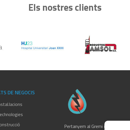
Els nostres clients
TS DE NEGOCIS
stal.lacions
echnologies
onstrucció
Pertanyem al Gremi instal·ladors