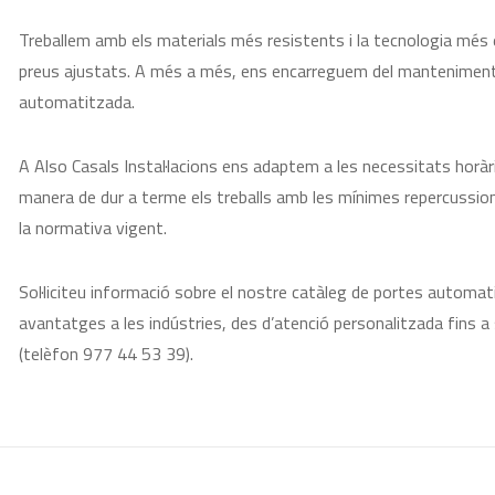
Treballem amb els materials més resistents i la tecnologia més e
preus ajustats. A més a més, ens encarreguem del manteniment i
automatitzada.
A Also Casals Instal·lacions ens adaptem a les necessitats horàri
manera de dur a terme els treballs amb les mínimes repercussion
la normativa vigent.
Sol·liciteu informació sobre el nostre catàleg de portes automati
avantatges a les indústries, des d’atenció personalitzada fins a 
(telèfon 977 44 53 39).