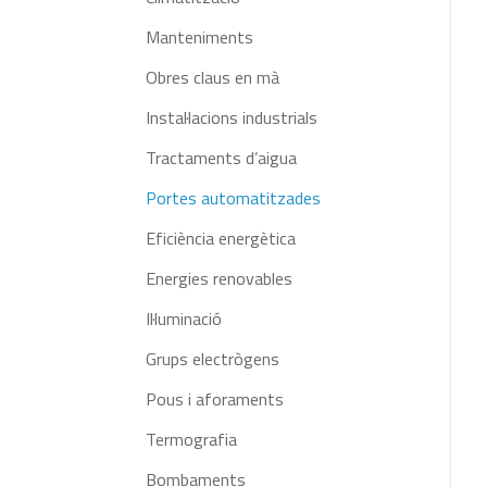
Manteniments
Obres claus en mà
Instal·lacions industrials
Tractaments d’aigua
Portes automatitzades
Eficiència energètica
Energies renovables
Il·luminació
Grups electrògens
Pous i aforaments
Termografia
Bombaments