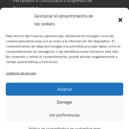
Pertanyem a L’Associació d’Empreses de
Desamiantat
Gestionar el consentimiento de
las cookies
CONTACTA
Para ofrecer las mejores experiencias, utilizamos tecnologías como las
C/ Barcelona, 74 – Tortosa 43500
cookies para almacenar y/o acceder a la información del dispositivo. El
consentimiento de estas tecnologías nos permitirá procesar datos como el
T 977445339 / M 607333789
comportamiento de navegación o las identificaciones únicas en este sitio.
info@alsocasals.com
No consentir o retirar el consentimiento, puede afectar negativamente a
ciertas características y funciones.
Gestiona els serveis
Aceptar
Denegar
Política de privacitat
|
Política de cookies
|
Avís legal
|
Canal ètic
Ver preferencias
© 2022 - 2026
ALSO CASALS
. All rights reserved |
Developed by
GLOBALS
Política de cookies
Política de cookies
Avís legal