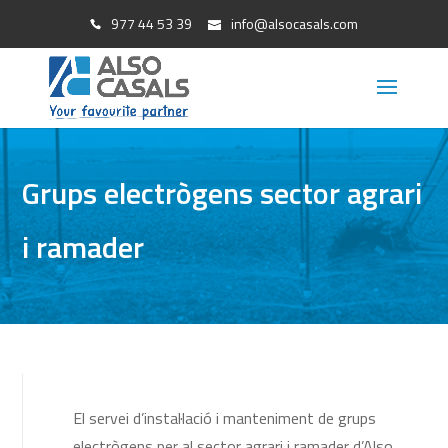
977 44 53 39
info@alsocasals.com
Grups electrògens sector agrari
i ramader
El servei d’instal·lació i manteniment de grups
electrògens per al sector agrari i ramader d’Also